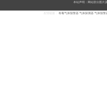
本站声明：网站部分图片及内
友情链接：
有毒气体报警器
气体探测器
气体报警