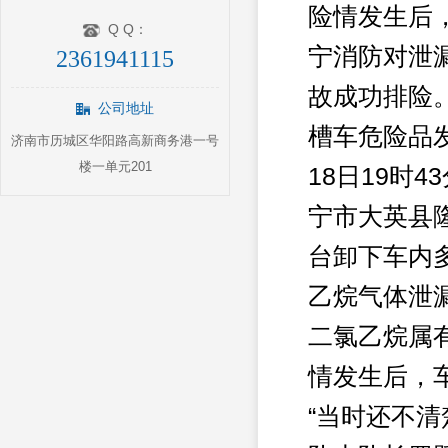
险情发生后
Q Q：
宁消防对泄
2361941115
故成功排险
公司地址
槽车危险品
济南市历城区华阳路高新商务港一号
楼一单元201
18日19时
宁市大英县
台卸下车内
乙烷气体泄
二氯乙烷属
情发生后，
“当时还不