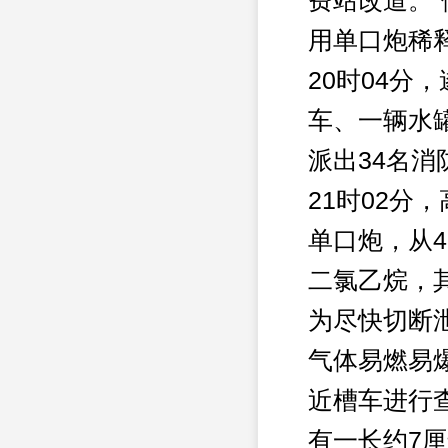
费站改道。
用单口炮稀
20时04分
车、一辆水
派出34名
21时02
单口炮，从
二氯乙烷，
为尽快切断
气体易燃易
近槽车进行
有一长约7