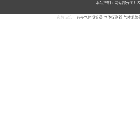
本站声明：网站部分图片及内
友情链接：
有毒气体报警器
气体探测器
气体报警