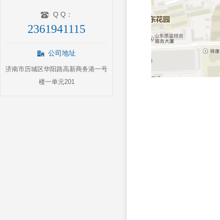
Q Q：
2361941115
公司地址
济南市历城区华阳路高新商务港一号
楼一单元201