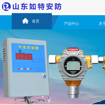
首页
产品中心
关