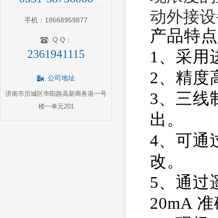
动外接设
手机：18668959877
产品特点
Q Q：
2361941115
1、采用
2、精度
公司地址
3、三线制
济南市历城区华阳路高新商务港一号
楼一单元201
出。
4、可通
改。
5、通过
20mA