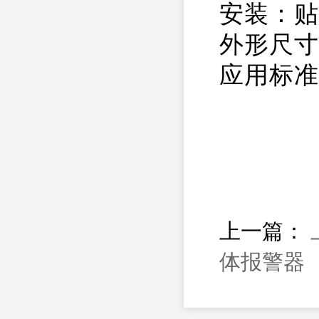
安装：贴
外形尺寸
应用标准
上一篇：
体报警器