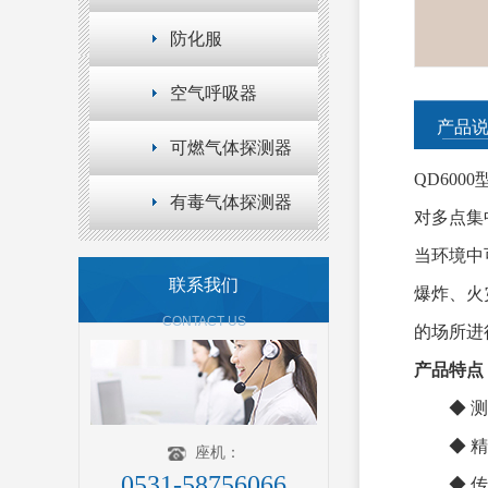
防化服
空气呼吸器
产品
可燃气体探测器
QD6000
有毒气体探测器
对多点集
当环境中
联系我们
爆炸、火
CONTACT US
的场所进
产品特点
◆ 测量范
◆ 精 
座机：
0531-58756066
◆ 传感