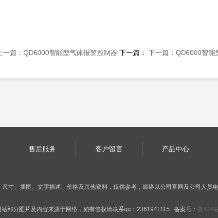
上一篇：QD6000智能型气体报警控制器
下一篇：
下一篇：QD6000智
售后服务
客户留言
产品中心
、尺寸、插图、文字描述、价格及其他资料，仅供参考，最终以公司官网及公司人员
站部分图片及内容来源于网络，如有侵权请联系qq：2361941115 备案号：
鲁ICP备