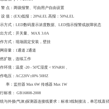
警 点：两级报警、可由用户自由设置
 值：(EX)低报：20%LEL 高报：50%LEL
方式：LED数码显示浓度数据、LED指示报警或故障状态
方式：开关量、MAX 3.0A
作方式：现场固定安装，壁挂
容量：1通道 2通道
然扩散，连续工作
境：温度 -20 - 50℃湿度 < 95%RH 、
压：AC220V±l0% 50HZ
：监控器 Max 6W 传感器 Max 1W
准： GB16808-2008
与外接(气体)探测器连接线要求：标准3线制接法，单芯线直径≥1.