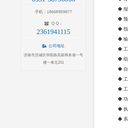
◆ 报 
手机：18668959877
◆ 预 设
Q Q：
◆ 指示
2361941115
◆ 输出
公司地址
◆ 工
济南市历城区华阳路高新商务港一号
◆ 组网
楼一单元201
◆ 自
◆ 工作环
◆ 工作电
◆ 功 率
◆ 执行标
◆ 系统