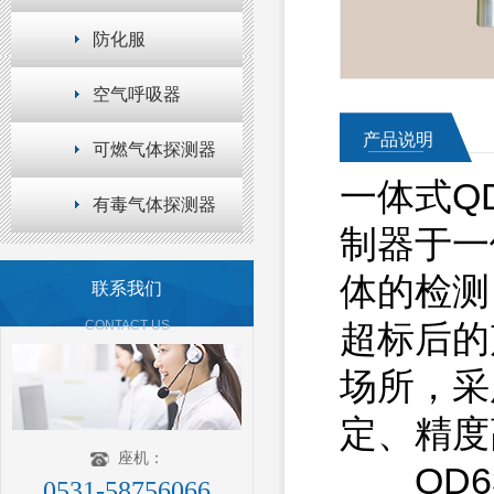
防化服
空气呼吸器
产品说明
可燃气体探测器
一体式Q
有毒气体探测器
制器于一
体的检测
联系我们
CONTACT US
超标后的
场所，采
定、精度
座机：
QD63
0531-58756066