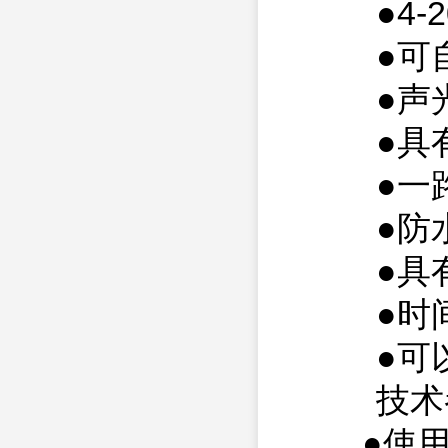
●4-2
●可自
●声光
●具有R
●一路
●防水
●具有
●时间
●可以
技术
●使用