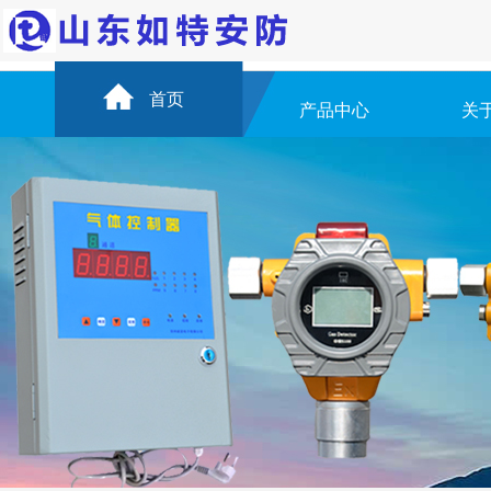
首页
产品中心
关