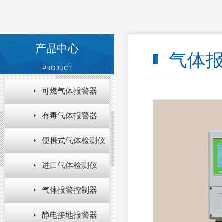
产品中心
气体报
PRODUCT
可燃气体报警器
有毒气体报警器
便携式气体检测仪
进口气体检测仪
气体报警控制器
静电接地报警器