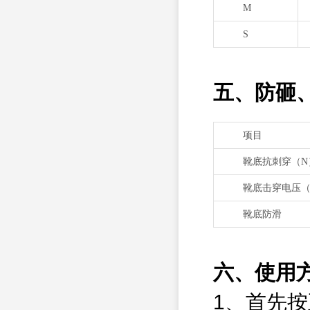
M
S
五、防砸
项目
靴底抗刺穿（N
靴底击穿电压（
靴底防滑
六、使用
1、首先